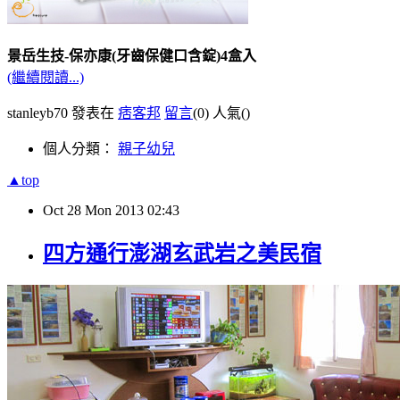
景岳生技-保亦康(牙齒保健口含錠)4盒入
(繼續閱讀...)
stanleyb70 發表在
痞客邦
留言
(0)
人氣(
)
個人分類：
親子幼兒
▲top
Oct
28
Mon
2013
02:43
四方通行澎湖玄武岩之美民宿