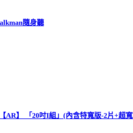
Walkman隨身聽
R】 「20吋I組」(內含特寬版-2片+超寬