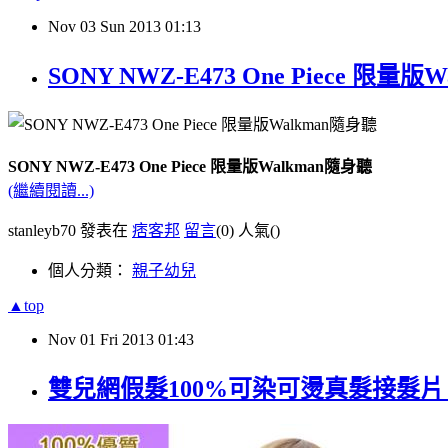
Nov
03
Sun
2013
01:13
SONY NWZ-E473 One Piece 限量版
SONY NWZ-E473 One Piece 限量版Walkman隨身聽
(繼續閱讀...)
stanleyb70 發表在
痞客邦
留言
(0)
人氣(
)
個人分類：
親子幼兒
▲top
Nov
01
Fri
2013
01:43
雙兒網假髮100%可染可燙真髮接髮片【A