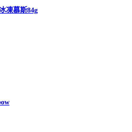
體冰凍慕斯84g
bow