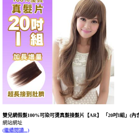
雙兒網假髮100%可染可燙真髮接髮片【AR】 「20吋I組」(內
網站網址
(繼續閱讀...)