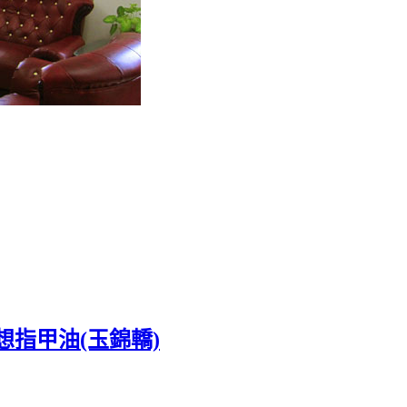
指甲油(玉錦轎)