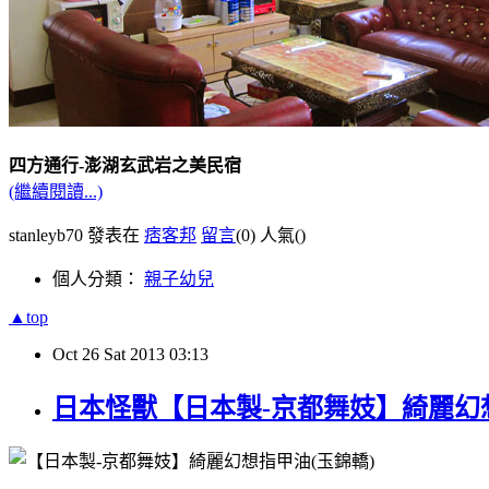
四方通行-澎湖玄武岩之美民宿
(繼續閱讀...)
stanleyb70 發表在
痞客邦
留言
(0)
人氣(
)
個人分類：
親子幼兒
▲top
Oct
26
Sat
2013
03:13
日本怪獸【日本製-京都舞妓】綺麗幻想