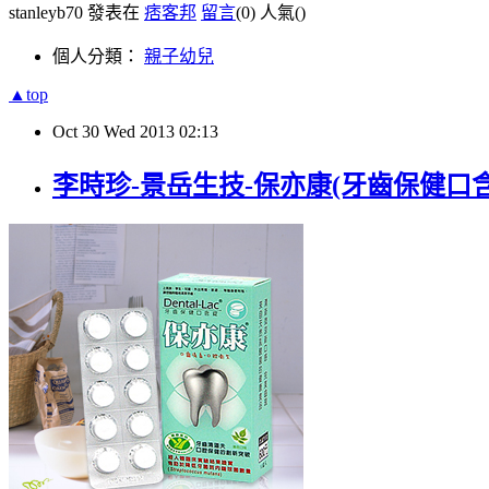
stanleyb70 發表在
痞客邦
留言
(0)
人氣(
)
個人分類：
親子幼兒
▲top
Oct
30
Wed
2013
02:13
李時珍-景岳生技-保亦康(牙齒保健口含