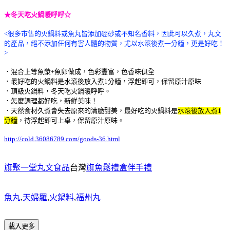
★冬天吃火鍋暖呼呼☆
<很多市售的火鍋料或魚丸皆添加硼砂或不知名香料，因此可以久煮，丸文
的產品，絕不添加任何有害人體的物質，尤以水滾後煮一分鐘，更是好吃！
>
．混合上等魚漿+魚卵做成，色彩豐富，色香味俱全
．最好吃的火鍋料是水滾後放入煮1分鐘，浮起即可，保留原汁原味
．頂級火鍋料，冬天吃火鍋暖呼呼。
．怎麼調理都好吃，新鮮美味！
．天然食材久煮會失去原來的清脆甜美，最好吃的火鍋料是
水滾後放入煮1
分鐘
，待浮起即可上桌
，保留原汁原味。
http://cold.36086789.com/goods-36.html
旗聚一堂丸文食品
台灣
旗魚鬆禮盒伴手禮
魚丸
,
天婦羅
,
火鍋料
,
福州丸
載入更多