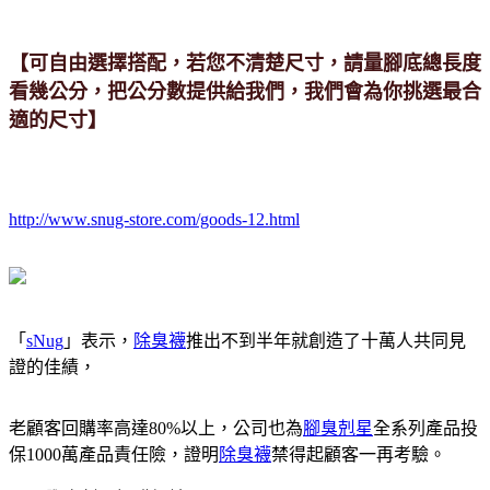
【可自由選擇搭配，若您不清楚尺寸，請量腳底總長度
看幾公分，把公分數提供給我們，我們會為你挑選最合
適的尺寸】
http://www.snug-store.com/goods-12.html
「
sNug
」表示，
除臭襪
推出不到半年就創造了十萬人共同見
證的佳績，
老顧客回購率高達80%以上，公司也為
腳臭剋星
全系列產品投
保1000萬產品責任險，證明
除臭襪
禁得起顧客一再考驗。