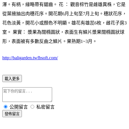
澤。有柄，緣略帶有鋸齒。 花 ： 觀音棕竹是雌雄異株，它是
從葉掖抽出肉穗花序。開花期6月上旬至7月上旬。穗狀花序，
花色淡黃，開花小或顏色不明顯。雄花有雄蕊6枚，雌花子房3
室。 果實： 漿果為闊橢圓狀，表面生有鱗片漿果闊橢圓狀球
形，表面被有多數反曲之鱗片。果熟期1~3月。
http://baligarden.twfbsoft.com/
載入更多
公開留言
私密留言
發佈留言