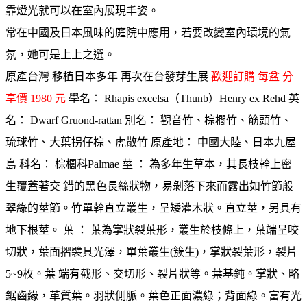
靠燈光就可以在室內展現丰姿。
常在中國及日本風味的庭院中應用，若要改變室內環境的氣
氛，她可是上上之選。
原產台灣 移植日本多年 再次在台發芽生展
歡迎訂購 每盆 分
享價 1980 元
學名： Rhapis excelsa（Thunb）Henry ex Rehd 英
名： Dwarf Gruond-rattan 別名： 觀音竹、棕櫚竹、筋頭竹、
琉球竹、大葉拐仔棕、虎散竹 原產地： 中國大陸、日本九屋
島 科名： 棕櫚科Palmae 莖 ： 為多年生草本，其長枝幹上密
生覆蓋著交 錯的黑色長絲狀物，易剝落下來而露出如竹節般
翠綠的莖節。竹單幹直立叢生，呈矮灌木狀。直立莖，另具有
地下根莖。 葉 ： 葉為掌狀裂葉形，叢生於枝條上，葉端呈咬
切狀，葉面摺襞具光澤，單葉叢生(簇生)，掌狀裂葉形，裂片
5~9枚。葉 端有截形、交切形、裂片狀等。葉基鈍。掌狀、略
鋸齒緣，革質葉。羽狀側脈。葉色正面濃綠；背面綠。富有光