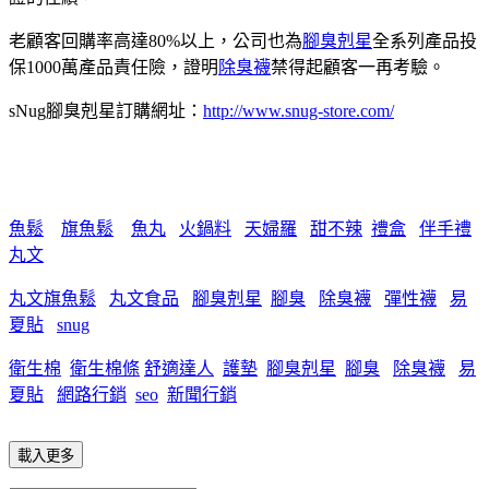
老顧客回購率高達80%以上，公司也為
腳臭剋星
全系列產品投
保1000萬產品責任險，證明
除臭襪
禁得起顧客一再考驗。
sNug腳臭剋星訂購網址：
http://www.snug-store.com/
魚鬆
旗魚鬆
魚丸
火鍋料
天婦羅
甜不辣
禮盒
伴手禮
丸文
丸文旗魚鬆
丸文食品
腳臭剋星
腳臭
除臭襪
彈性襪
易
夏貼
snug
衛生棉
衛生棉條
舒適達人
護墊
腳臭剋星
腳臭
除臭襪
易
夏貼
網路行銷
seo
新聞行銷
載入更多