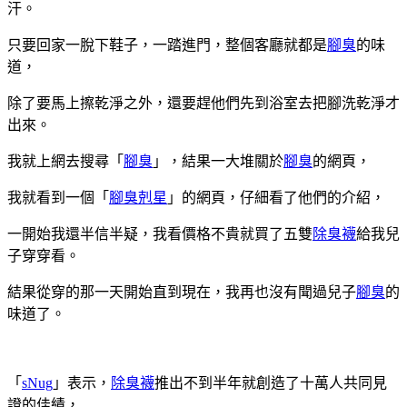
汗。
只要回家一脫下鞋子，一踏進門，整個客廳就都是
腳臭
的味
道，
除了要馬上擦乾淨之外，還要趕他們先到浴室去把腳洗乾淨才
出來。
我就上網去搜尋「
腳臭
」，結果一大堆關於
腳臭
的網頁，
我就看到一個「
腳臭剋星
」的網頁，仔細看了他們的介紹，
一開始我還半信半疑，我看價格不貴就買了五雙
除臭襪
給我兒
子穿穿看。
結果從穿的那一天開始直到現在，我再也沒有聞過兒子
腳臭
的
味道了。
「
sNug
」表示，
除臭襪
推出不到半年就創造了十萬人共同見
證的佳績，