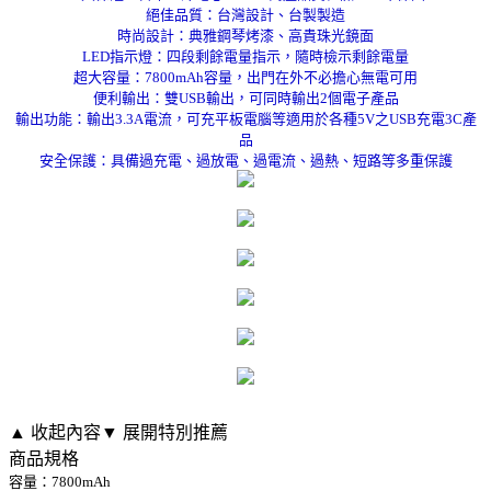
絕佳品質：台灣設計、台製製造
時尚設計：典雅鋼琴烤漆、高貴珠光鏡面
LED指示燈：四段剩餘電量指示，隨時檢示剩餘電量
超大容量：7800mAh容量，出門在外不必擔心無電可用
便利輸出：雙USB輸出，可同時輸出2個電子產品
輸出功能：輸出3.3A電流，可充平板電腦等適用於各種5V之USB充電3C產
品
安全保護：具備過充電、過放電、過電流、過熱、短路等多重保護
▲ 收起內容
▼ 展開特別推薦
商品規格
容量：7800mAh