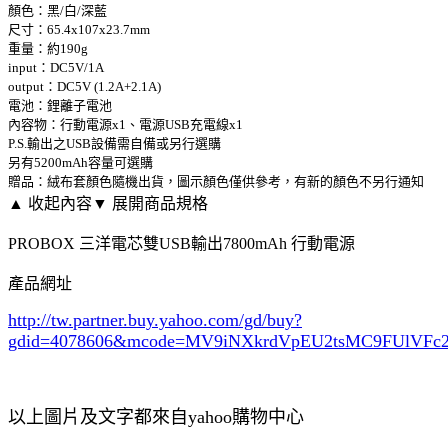
顏色：黑/白/深藍
尺寸：65.4x107x23.7mm
重量：約190g
input：DC5V/1A
output：DC5V (1.2A+2.1A)
電池：鋰離子電池
內容物：行動電源x1、電源USB充電線x1
P.S.輸出之USB設備需自備或另行選購
另有5200mAh容量可選購
贈品：絨布套顏色隨機出貨，圖示顏色僅供參考，有新的顏色不另行通知
▲ 收起內容
▼ 展開商品規格
PROBOX 三洋電芯雙USB輸出7800mAh 行動電源
產品網址
http://tw.partner.buy.yahoo.com/gd/buy?
gdid=4078606
&mcode=MV9iNXkrdVpEU2tsMC9FUlVF
以上圖片及文字都來自yahoo購物中心