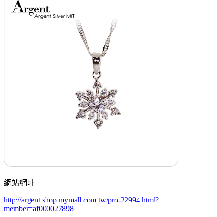
網站網址
http://argent.shop.mymall.com.tw/pro-22994.html?
member=af000027898