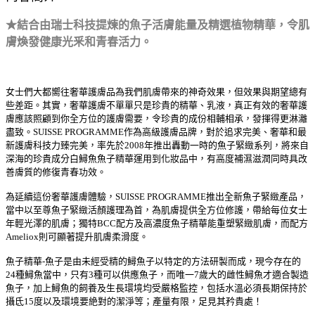
★結合由瑞士科技提煉的魚子活膚能量及精選植物精華，令肌
膚煥發健康光釆和青春活力。
女士們大都嚮往奢華護膚品為我們肌膚帶來的神奇效果，但效果與期望總有
些差距。其實，奢華護膚不單單只是珍貴的精華、乳液，真正有效的奢華護
膚應該照顧到你全方位的護膚需要，令珍貴的成份相輔相承，發揮得更淋灕
盡致。SUISSE PROGRAMME作為高級護膚品牌，對於追求完美、奢華和最
新護膚科技力臻完美，率先於2008年推出轟動一時的魚子緊緻系列，將來自
深海的珍貴成分白鱘魚魚子精華運用到化妝品中，有高度補濕滋潤同時具改
善膚質的修復青春功效。
為延續這份奢華護膚體驗，SUISSE PROGRAMME推出全新魚子緊緻產品，
當中以至尊魚子緊緻活顏護理為首，為肌膚提供全方位修護，帶給每位女士
年輕光澤的肌膚；獨特BCC配方及高濃度魚子精華能重塑緊緻肌膚，而配方
Ameliox則可顯著提升肌膚柔滑度。
魚子精華-魚子是由未經受精的鱘魚子以特定的方法研製而成，現今存在的
24種鱘魚當中，只有3種可以供應魚子，而唯一7歲大的雌性鱘魚才適合製造
魚子，加上鱘魚的飼養及生長環境均受嚴格監控，包括水溫必須長期保持於
攝氐15度以及環境要絶對的潔淨等；產量有限，足見其矜貴處！