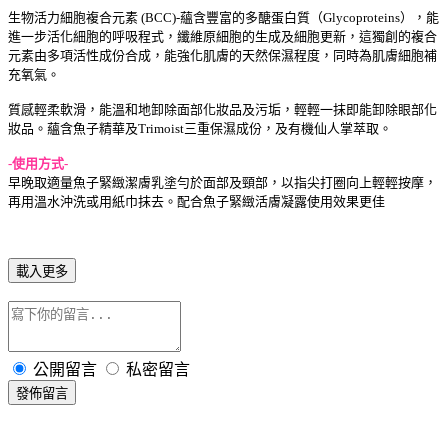
生物活力細胞複合元素 (BCC)-蘊含豐富的多醣蛋白質（Glycoproteins），能
進一步活化細胞的呼吸程式，纖維原細胞的生成及細胞更新，這獨創的複合
元素由多項活性成份合成，能強化肌膚的天然保濕程度，同時為肌膚細胞補
充氧氣。
質感輕柔軟滑，能溫和地卸除面部化妝品及污垢，輕輕一抹即能卸除眼部化
妝品。蘊含魚子精華及Trimoist三重保濕成份，及有機仙人掌萃取。
-使用方式-
早晚取適量魚子緊緻潔膚乳塗勻於面部及頸部，以指尖打圈向上輕輕按摩，
再用溫水沖洗或用紙巾抹去。配合魚子緊緻活膚凝露使用效果更佳
載入更多
公開留言
私密留言
發佈留言