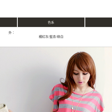
色系
性 外：
橘紅灰/藍杏/綠白