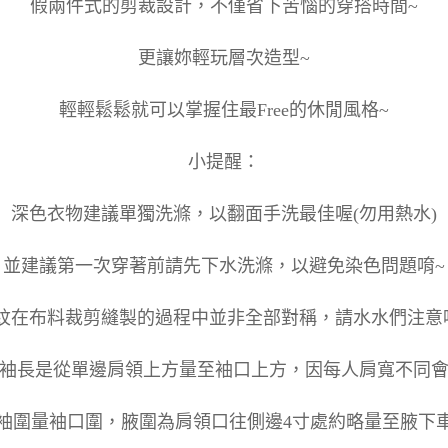
假兩件式的剪裁設計，不僅省下苦惱的穿搭時間~
更讓妳輕玩層次造型~
輕輕鬆鬆就可以掌握住最Free的休閒風格~
小提醒：
深色衣物建議單獨洗滌，以翻面手洗最佳喔(勿用熱水)
並建議第一次穿著前請先下水洗滌，以避免染色問題唷~
紋在布料裁剪縫製的過程中並非全部對稱，請水水們注意喔
袖長是從單邊肩領上方量至袖口上方，因每人肩寬不同
袖圍量袖口圍，腋圍為肩領口往側邊4寸處約略量至腋下