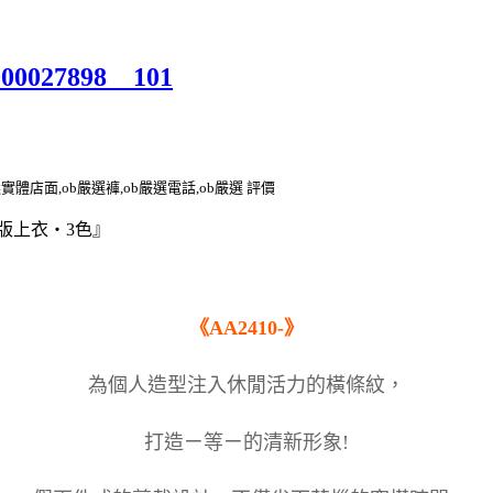
000027898__101
選實體店面,ob嚴選褲,ob嚴選電話,ob嚴選 評價
長版上衣‧3色』
《AA2410-》
為個人造型注入休閒活力的橫條紋，
打造ㄧ等ㄧ的清新形象!