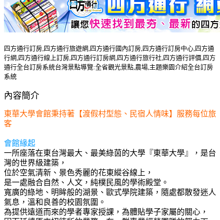
四方通行訂房,四方通行旅遊網,四方通行國內訂房,四方通行訂房中心,四方通
行網,四方通行線上訂房,四方通行訂房網,四方通行旅行社,四方通行評價,四方
通行全台訂房系統台灣景點導覽:全省觀光景點,農場,主題樂園介紹全台訂房
系統
內容簡介
東華大學會館秉持著【渡假村型態、民宿人情味】服務每位旅
客
會館緣起
一所座落在東台灣最大、最美綠茵的大學『東華大學』，是台
灣的世界級建築，
位於空氣清新、景色秀麗的花東縱谷線上，
是一處融合自然、人文，純樸民風的學術殿堂。
寬廣的綠地、明眸般的湖景、歐式學院建築，隨處都散發迷人
氣息，溫和良善的校園氛圍。
為提供遠道而來的學者專家授課，為體貼學子家屬的關心，