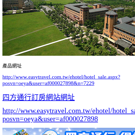
產品網址
http://www.easytravel.com.tw/ehotel/hotel_sale.aspx?
posvn=oeya&user=af000027898&n=7229
四方通行訂房網站網址
http://www.easytravel.com.tw/ehotel/hotel_s
posvn=oeya&user=af000027898