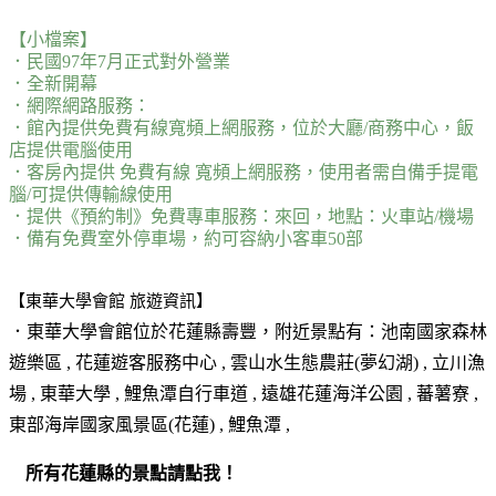
【小檔案】
．民國97年7月正式對外營業
．全新開幕
．網際網路服務：
．館內提供免費有線寬頻上網服務，位於大廳/商務中心，飯
店提供電腦使用
．客房內提供 免費有線 寬頻上網服務，使用者需自備手提電
腦/可提供傳輸線使用
．提供《預約制》免費專車服務：來回，地點：火車站/機場
．備有免費室外停車場，約可容納小客車50部
【東華大學會館 旅遊資訊】
．東華大學會館位於
花蓮縣壽豐
，附近景點有：池南國家森林
遊樂區 , 花蓮遊客服務中心 , 雲山水生態農莊(夢幻湖) , 立川漁
場 , 東華大學 , 鯉魚潭自行車道 , 遠雄花蓮海洋公園 , 蕃薯寮 ,
東部海岸國家風景區(花蓮) , 鯉魚潭 ,
所有花蓮縣的景點請點我！