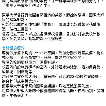
因而延續原來招待所的業務，在一群專業經營團隊的努力下，
『東華大學會館』孕育而生。
東華大學會館有校園自然雅緻的美景，靜謐的環境，國際大師
級的建築規劃，
宛如徐志摩再別康橋的『東湖』，屢屢成為媒體報導花蓮旅
遊、住宿之景點。
會館成立宗旨，以提供各級學校會議、各式研討會及校外教
學、冬夏令營活動等旅遊、住宿服務。
會館設施簡介
客房依房型平均約12～15坪空間，乾溼分離式浴室設備、獨立
式空調、平面液晶電視，寬敞、舒適的住宿空間。
專屬的校園環遊單車，深獲好評。
校園內的設施有標準的室內、外冷溫水游泳池、活力健身房、
籃球場、網球場等，
均可提供會館房客使用，會館內有可容納20~30位的會議廳，
適合幹部或主管會議。
而東華大學各學院的國際會議廳，場地寬敞配備先進，
可提供大規模人數的公教機關團體會議活動、校園內訓、參訪
團、學術交流團。