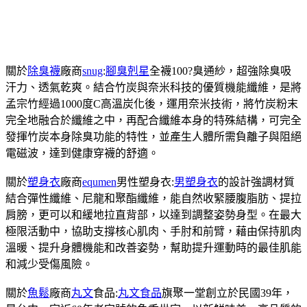
關於
除臭襪
廠商
snug
:
腳臭剋星
全襪100?臭通紗，超強除臭吸
汗力、透氣乾爽。結合竹炭與奈米科技的優質機能纖維，是將
孟宗竹經過1000度C高溫炭化後，運用奈米技術，將竹炭粉末
完全地融合於纖維之中，再配合纖維本身的特殊結構，可完全
發揮竹炭本身除臭功能的特性，並產生人體所需負離子與阻絕
電磁波，達到健康穿襪的舒適。
關於
塑身衣
廠商
equmen
男性塑身衣:
男塑身衣
的設計強調材質
結合彈性纖維、尼龍和聚酯纖維，能自然收緊腰腹脂肪、提拉
肩膀，更可以和緩地拉直背部，以達到調整姿勢身型。在最大
極限活動中，協助支撐核心肌肉、手肘和前臂，藉由保持肌肉
溫暖、提升身體機能和改善姿勢，幫助提升運動時的最佳肌能
和減少受傷風險。
關於
魚鬆
廠商
丸文
食品:
丸文食品
旗聚一堂創立於民國39年，