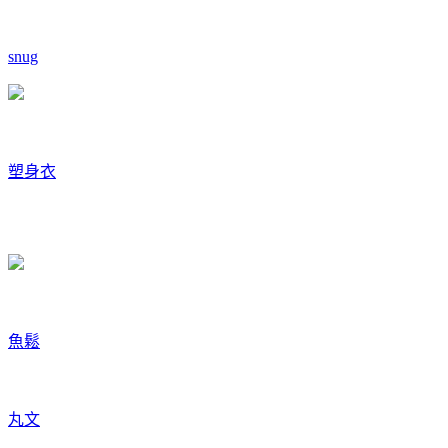
snug
塑身衣
魚鬆
丸文