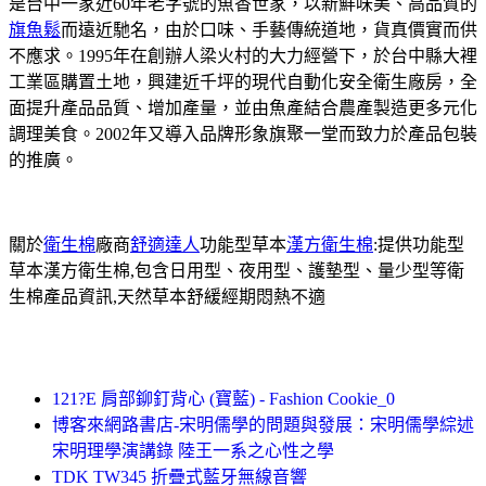
是台中一家近60年老字號的魚香世家，以新鮮味美、高品質的
旗魚鬆
而遠近馳名，由於口味、手藝傳統道地，貨真價實而供
不應求。1995年在創辦人梁火村的大力經營下，於台中縣大裡
工業區購置土地，興建近千坪的現代自動化安全衛生廠房，全
面提升產品品質、增加產量，並由魚產結合農產製造更多元化
調理美食。2002年又導入品牌形象旗聚一堂而致力於產品包裝
的推廣。
關於
衛生棉
廠商
舒適達人
功能型草本
漢方衛生棉
:提供功能型
草本漢方衛生棉,包含日用型、夜用型、護墊型、量少型等衛
生棉產品資訊,天然草本舒緩經期悶熱不適
121?E 肩部鉚釘背心 (寶藍) - Fashion Cookie_0
博客來網路書店-宋明儒學的問題與發展：宋明儒學綜述
宋明理學演講錄 陸王一系之心性之學
TDK TW345 折疊式藍牙無線音響