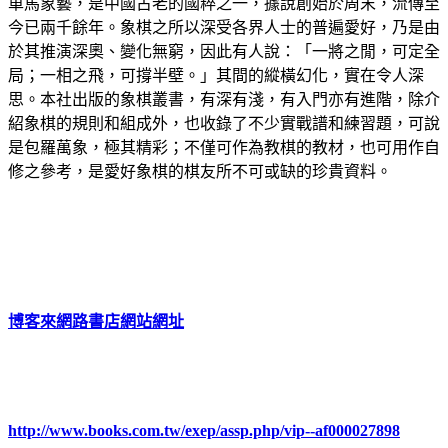
車馬象藝，是中國古老的國粹之一，據說創始於周末，流傳至
今已兩千餘年。象棋之所以深受各界人士的普遍愛好，乃是由
於其推演深奧、變化無窮，因此有人說：「一將之閒，可定全
局；一相之飛，可撐半壁。」其間的縱橫幻化，實在令人深
思。本社出版的象棋叢書，有深有淺，有入門亦有進階，除介
紹象棋的規則和組成外，也收錄了不少實戰譜和練習題，可說
是包羅萬象，極其精彩；不僅可作為教棋的教材，也可用作自
修之參考，是愛好象棋的棋友所不可或缺的珍貴資料。
博客來網路書店網站網址
http://www.books.com.tw/exep/assp.php/vip--af000027898