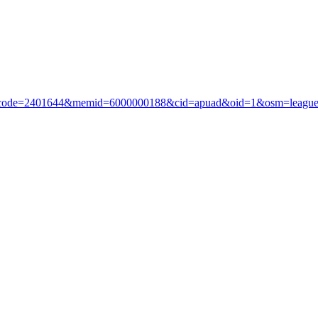
?i_code=2401644&memid=6000000188&cid=apuad&oid=1&osm=leagu