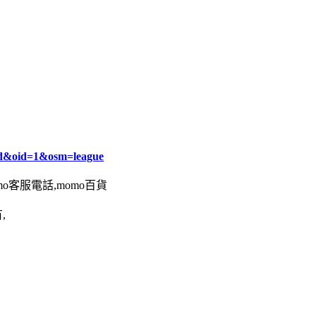
d&oid=1&osm=league
omo客服電話,momo百貨
,