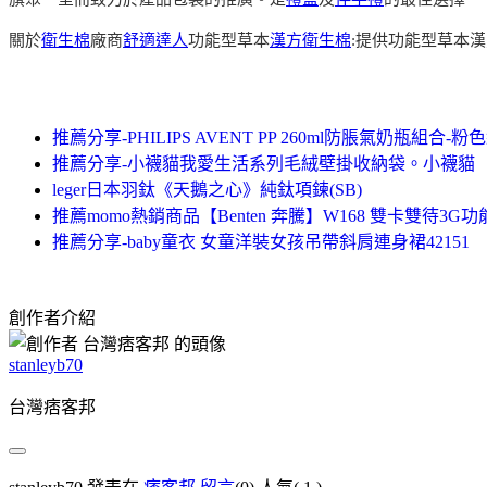
關於
衛生棉
廠商
舒適達人
功能型草本
漢方衛生棉
:提供功能型草本
推薦分享-PHILIPS AVENT PP 260ml防脹氣奶瓶組合-粉
推薦分享-小襪貓我愛生活系列毛絨壁掛收納袋。小襪貓
leger日本羽鈦《天鵝之心》純鈦項鍊(SB)
推薦momo熱銷商品【Benten 奔騰】W168 雙卡雙待3G
推薦分享-baby童衣 女童洋裝女孩吊帶斜肩連身裙42151
創作者介紹
stanleyb70
台灣痞客邦