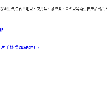
漢方衛生棉,包含日用型、夜用型、護墊型、量少型等衛生棉產品資訊
色組
功能型手機(贈原廠配件包)