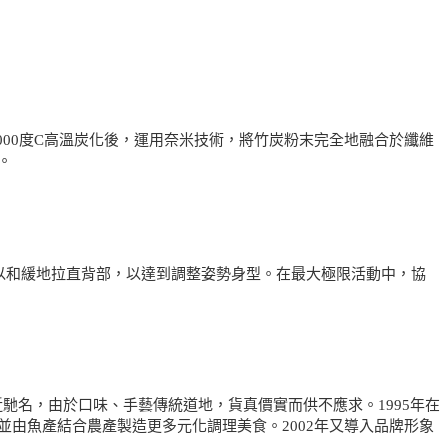
000度C高溫炭化後，運用奈米技術，將竹炭粉末完全地融合於纖維
。
以和緩地拉直背部，以達到調整姿勢身型。在最大極限活動中，協
近馳名，由於口味、手藝傳統道地，貨真價實而供不應求。1995年在
由魚產結合農產製造更多元化調理美食。2002年又導入品牌形象