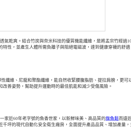
力、透氣乾爽。結合竹炭與奈米科技的優質機能纖維，是將孟宗竹經過1
的特性，並產生人體所需負離子與阻絕電磁波，達到健康穿襪的舒適
彈性纖維、尼龍和聚酯纖維，能自然收緊腰腹脂肪、提拉肩膀，更可
和改善姿勢，幫助提升運動時的最佳肌能和減少受傷風險。
中一家近60年老字號的魚香世家，以新鮮味美、高品質的
旗魚鬆
而遠
近千坪的現代自動化安全衛生廠房，全面提升產品品質、增加產量，並