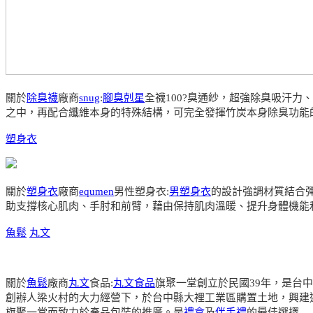
關於
除臭襪
廠商
snug
:
腳臭剋星
全襪100?臭通紗，超強除臭吸汗
之中，再配合纖維本身的特殊結構，可完全發揮竹炭本身除臭功能
塑身衣
關於
塑身衣
廠商
equmen
男性塑身衣:
男塑身衣
的設計強調材質結合
助支撐核心肌肉、手肘和前臂，藉由保持肌肉溫暖、提升身體機能
魚鬆
丸文
關於
魚鬆
廠商
丸文
食品:
丸文食品
旗聚一堂創立於民國39年，是台
創辦人梁火村的大力經營下，於台中縣大裡工業區購置土地，興建
旗聚一堂而致力於產品包裝的推廣。是
禮盒
及
伴手禮
的最佳選擇