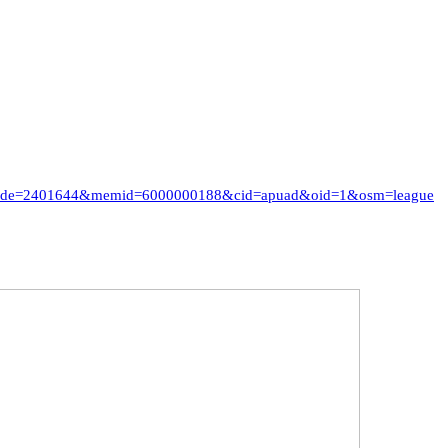
i_code=2401644&memid=6000000188&cid=apuad&oid=1&osm=league