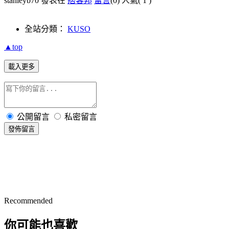
stanleyb70 發表在
痞客邦
留言
(0)
人氣(
1
)
全站分類：
KUSO
▲top
載入更多
公開留言
私密留言
發佈留言
Recommended
你可能也喜歡