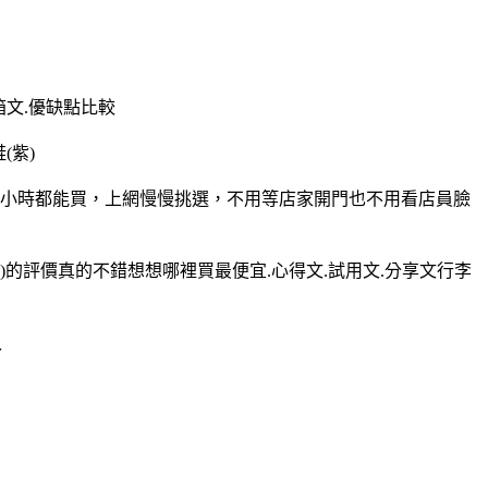
箱文.優缺點比較
(紫)
且24小時都能買，上網慢慢挑選，不用等店家開門也不用看店員臉
紫)的評價真的不錯想想哪裡買最便宜.心得文.試用文.分享文行李
入