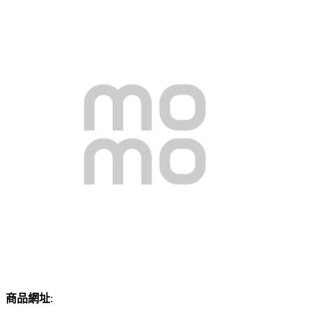
商品網址
: