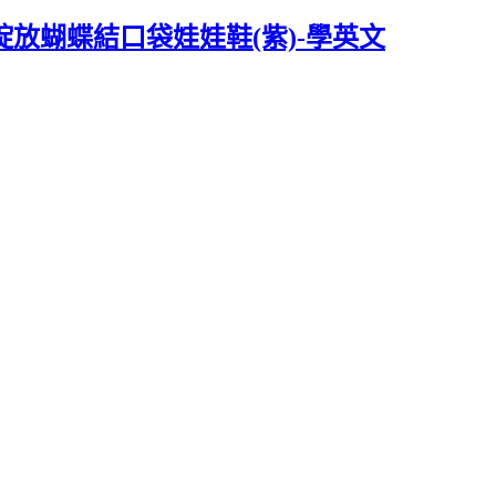
朵綻放蝴蝶結口袋娃娃鞋(紫)-學英文