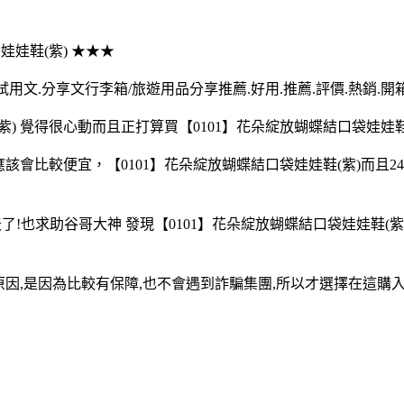
袋娃娃鞋(紫) ★★★
試用文.分享文行李箱/旅遊用品分享推薦.好用.推薦.評價.熱銷.開
) 覺得很心動而且正打算買【0101】花朵綻放蝴蝶結口袋娃娃鞋
買應該會比較便宜，【0101】花朵綻放蝴蝶結口袋娃娃鞋(紫)而
天了!也求助谷哥大神 發現【0101】花朵綻放蝴蝶結口袋娃娃鞋(
的原因,是因為比較有保障,也不會遇到詐騙集團,所以才選擇在這購